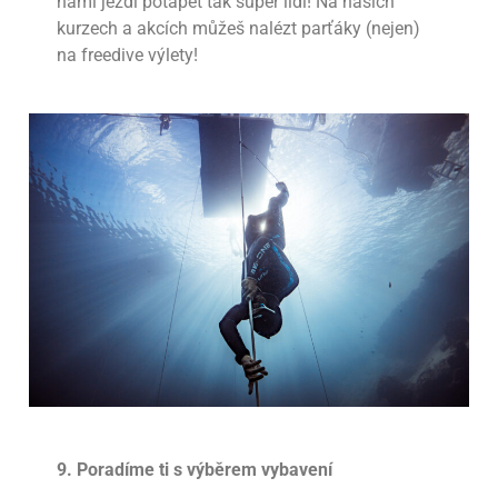
námi jezdí potápět tak super lidi! Na našich
kurzech a akcích můžeš nalézt parťáky (nejen)
na freedive výlety!
9.
Poradíme ti s výběrem vybavení