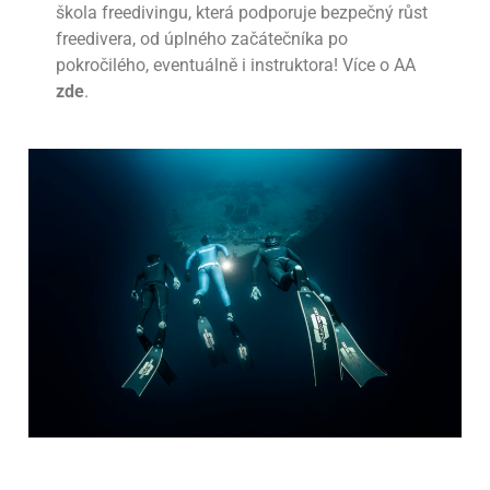
škola freedivingu, která podporuje bezpečný růst
freedivera, od úplného začátečníka po
pokročilého, eventuálně i instruktora! Více o AA
zde
.