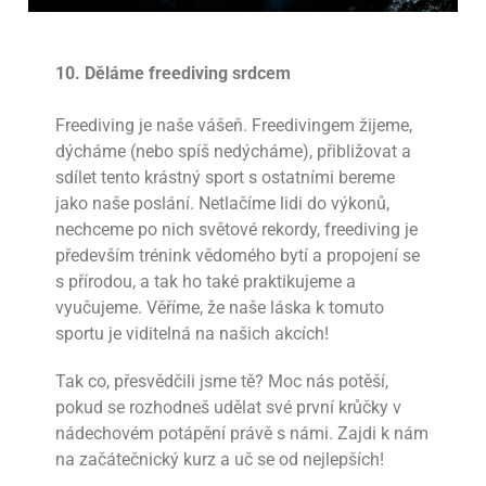
10. Děláme freediving srdcem
Freediving je naše vášeň. Freedivingem žijeme,
dýcháme (nebo spíš nedýcháme), přibližovat a
sdílet tento krástný sport s ostatními bereme
jako naše poslání. Netlačíme lidi do výkonů,
nechceme po nich světové rekordy, freediving je
především trénink vědomého bytí a propojení se
s přírodou, a tak ho také praktikujeme a
vyučujeme. Věříme, že naše láska k tomuto
sportu je viditelná na našich akcích!
Tak co, přesvědčili jsme tě? Moc nás potěší,
pokud se rozhodneš udělat své první krůčky v
nádechovém potápění právě s námi. Zajdi k nám
na začátečnický kurz a uč se od nejlepších!