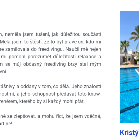
, neměla jsem tušení, jak důležitou součástí
Měla jsem to štěstí, že to byl právě on, kdo mi
e zamilovala do freedivingu. Naučil mě nejen
 mi pomohl porozumět důležitosti relaxace a
m se můj občasný freediving brzy stal mým
vni.
vášnivý a oddaný v tom, co dělá. Jeho znalosti
ostmi, a jeho schopnost předávat toto know-
enérem, kterého by si každý mohl přát.
ně se zlepšovat, a mohu říct, že jsem vděčná,
rtine!
Krist