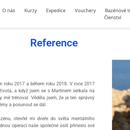
O nás
Kurzy
Expedice
Vouchery
Bazénové t
Členství
Reference
m roku 2017 a během roku 2018. V roce 2017
ivota, a když jsem se s Martinem setkala na
mě trénoval. Věděla jsem, že je ten správný
émy a posunout se dál.
zénu, otevřel mi dveře do světa mentálního
dnou operaci naše společné úsilí přineslo své