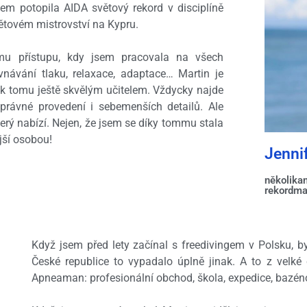
em potopila AIDA světový rekord v disciplíně
ětovém mistrovství na Kypru.
ému přístupu, kdy jsem pracovala na všech
vnávání tlaku, relaxace, adaptace… Martin je
 k tomu ještě skvělým učitelem. Vždycky najde
rávné provedení i sebemenších detailů. Ale
erý nabízí. Nejen, že jsem se díky tommu stala
jší osobou!
Jenni
několika
rekordm
Když jsem před lety začínal s freedivingem v Polsku, b
České republice to vypadalo úplně jinak. A to z velké
Apneaman: profesionální obchod, škola, expedice, bazénov