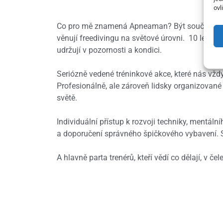
ovl
Co pro mě znamená Apneaman? Být součástí kom
věnují freedivingu na světové úrovni. 10 let pr
udržují v pozornosti a kondici.
Seriózně vedené tréninkové akce, které nás vžd
Profesionálně, ale zároveň lidsky organizované
světě.
Individuální přístup k rozvoji techniky, mentáln
a doporučení správného špičkového vybavení. Sp
A hlavně parta trenérů, kteří vědí co dělají, v 