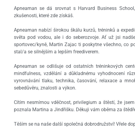
Apneaman se dá srovnat s Harvard Business School, 
zkušenosti, které zde získáš.
Apneaman nabízí širokou škálu kurzů, tréninků a expedic
světa pod vodou, ale i do seberozvoje. Ať už jsi nad
sportovec/kyně, Martin Zajac ti poskytne všechno, co p
stal/a se silnějším a lepším freediverem.
Apneaman se odlišuje od ostatních tréninkových cent
mindfulness, vzdělání a důkladnému vyhodnocení různ
vyrovnávání tlaku, technika, časování, relaxace a mno
sebedůvěru, znalosti a výkon.
Cítím nesmírnou vděčnost, privilegium a štěstí, že jse
poznala Martina a Jindřišku. Děkuji vám oběma za štědře
Těším se na naše další společná dobrodružství! Vřele d