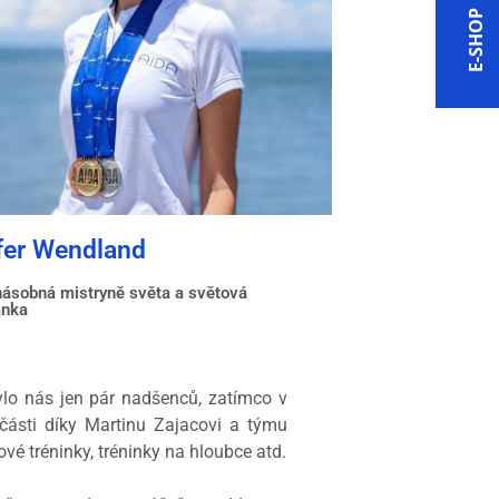
E-SHOP
E-SHOP
fer Wendland
násobná mistryně světa a světová
anka
ylo nás jen pár nadšenců, zatímco v
 části díky Martinu Zajacovi a týmu
é tréninky, tréninky na hloubce atd.