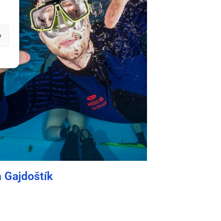
y
 Gajdoštík