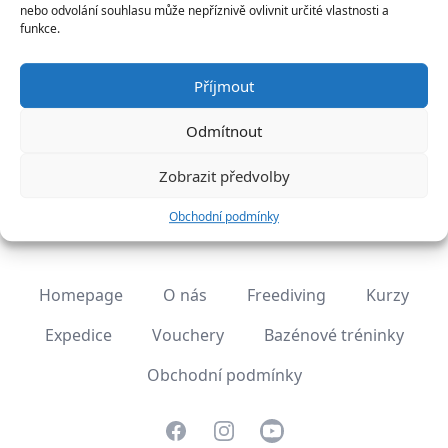
nebo odvolání souhlasu může nepříznivě ovlivnit určité vlastnosti a
Státy
funkce.
Příjmout
Odmítnout
Zobrazit předvolby
Previous
Další
Obchodní podmínky
Homepage
O nás
Freediving
Kurzy
Expedice
Vouchery
Bazénové tréninky
Obchodní podmínky
Facebook
Instagram
Youtube