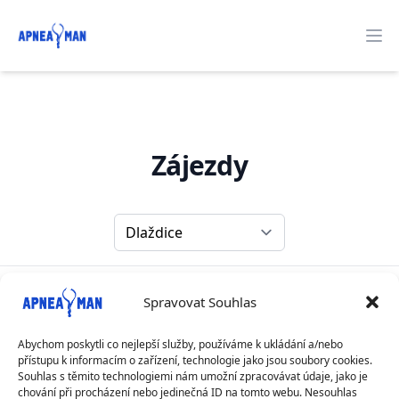
Apneaman
O
Zájezdy
Druh zobrazení
Instruktoři
Spravovat Souhlas
Instruktoři
Kategorie
Abychom poskytli co nejlepší služby, používáme k ukládání a/nebo
Kategorie
přístupu k informacím o zařízení, technologie jako jsou soubory cookies.
Souhlas s těmito technologiemi nám umožní zpracovávat údaje, jako je
chování při procházení nebo jedinečná ID na tomto webu. Nesouhlas
Státy