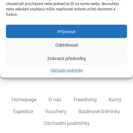
chování při procházení nebo jedinečná ID na tomto webu. Nesouhlas
nebo odvolání souhlasu může nepříznivě ovlivnit určité vlastnosti a
funkce.
Objednat
Příjmout
Odmítnout
Zobrazit předvolby
Daruj dechberoucí zážitek!
Obchodní podmínky
Homepage
O nás
Freediving
Kurzy
Expedice
Vouchery
Bazénové tréninky
Obchodní podmínky