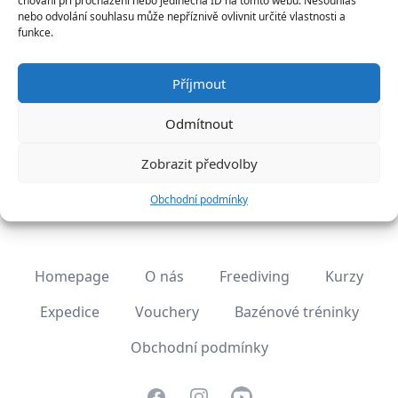
chování při procházení nebo jedinečná ID na tomto webu. Nesouhlas
nebo odvolání souhlasu může nepříznivě ovlivnit určité vlastnosti a
funkce.
Kurz je již plný
Příjmout
Odmítnout
Zobrazit předvolby
Obchodní podmínky
Homepage
O nás
Freediving
Kurzy
Expedice
Vouchery
Bazénové tréninky
Obchodní podmínky
Facebook
Instagram
Youtube